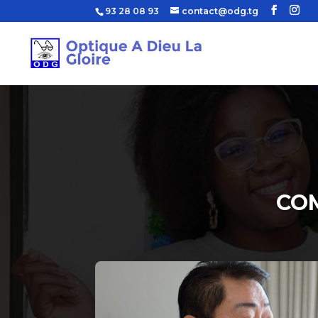
93 28 08 93
contact@odg.tg
COM