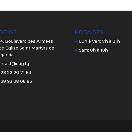
RESSE
HORAIRES
4, Boulevard des Armées
Lun à Ven: 7h à 21h
ce Eglise Saint Martyrs de
Sam: 8h à 18h
Uganda
ontact@odg.tg
28 22 20 71 83
28 93 28 08 93