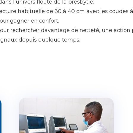
ans l’univers flouté de la presbytie.
cture habituelle de 30 à 40 cm avec les coudes à a
ur gagner en confort.
s pour rechercher davantage de netteté, une action
 signaux depuis quelque temps.
I