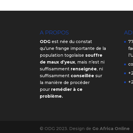
A PROPOS
AD
ODG
est née du constat
77
qu’une frange importante de la
fa
population togolaise
souffre
l’
de maux d’yeux
, mais n’est ni
c
suffisamment
renseignée
, ni
+2
suffisamment
conseillée
sur
+2
la manière de procéder
pour
remédier à ce
problème.
© ODG 2023. Design de
Go Africa Online