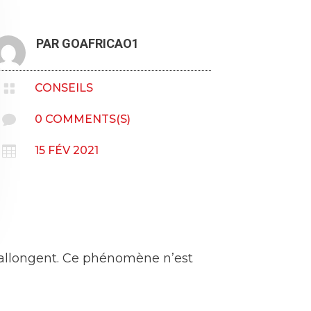
PAR
GOAFRICAO1

CONSEILS

0 COMMENTS(S)

15 FÉV 2021
 s’allongent. Ce phénomène n’est