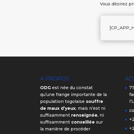
Vous désirez p
[CP_APP_H
A PROPOS
AD
ODG
est née du constat
77
qu’une frange importante de la
fa
population togolaise
souffre
l’
de maux d’yeux
, mais n’est ni
c
suffisamment
renseignée
, ni
+2
suffisamment
conseillée
sur
+2
la manière de procéder