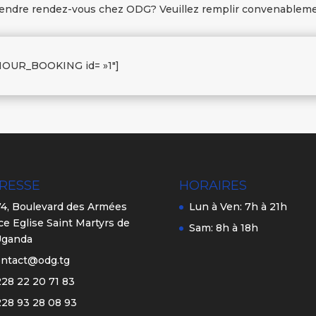
rendre rendez-vous chez ODG? Veuillez remplir convenablemen
OUR_BOOKING id= »1″]
RESSE
HORAIRES
4, Boulevard des Armées
Lun à Ven: 7h à 21h
ce Eglise Saint Martyrs de
Sam: 8h à 18h
Uganda
ontact@odg.tg
28 22 20 71 83
28 93 28 08 93