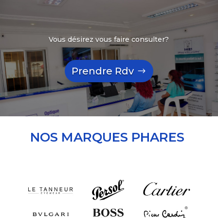
Vous désirez vous faire consulter?
Prendre Rdv
NOS MARQUES PHARES