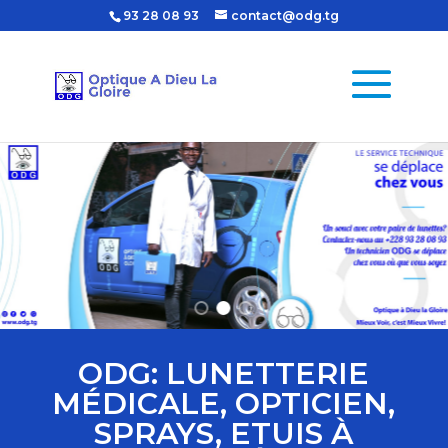
93 28 08 93
contact@odg.tg
ODG: LUNETTERIE
MÉDICALE, OPTICIEN,
SPRAYS, ETUIS À