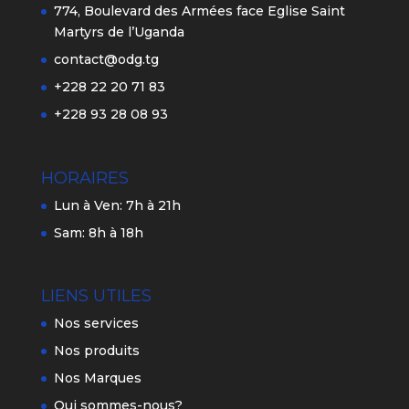
774, Boulevard des Armées face Eglise Saint
Martyrs de l’Uganda
contact@odg.tg
+228 22 20 71 83
+228 93 28 08 93
HORAIRES
Lun à Ven: 7h à 21h
Sam: 8h à 18h
LIENS UTILES
Nos services
Nos produits
Nos Marques
Qui sommes-nous?