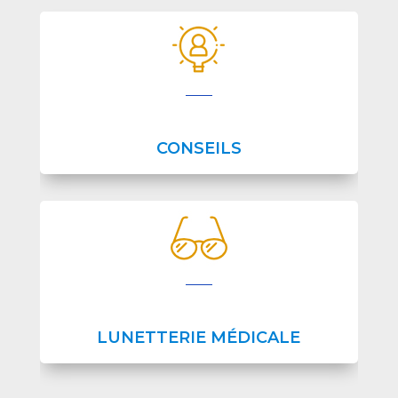
CONSEILS
LUNETTERIE MÉDICALE