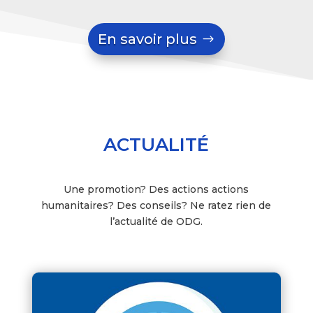
En savoir plus
ACTUALITÉ
Une promotion? Des actions actions
humanitaires? Des conseils? Ne ratez rien de
l’actualité de ODG.