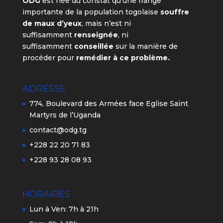
ODG
est née du constat qu’une frange
importante de la population togolaise
souffre
de maux d’yeux
, mais n’est ni
suffisamment
renseignée
, ni
suffisamment
conseillée
sur la manière de
procéder pour
remédier à ce problème.
ADRESSE
774, Boulevard des Armées face Eglise Saint
Martyrs de l’Uganda
contact@odg.tg
+228 22 20 71 83
+228 93 28 08 93
HORAIRES
Lun à Ven: 7h à 21h